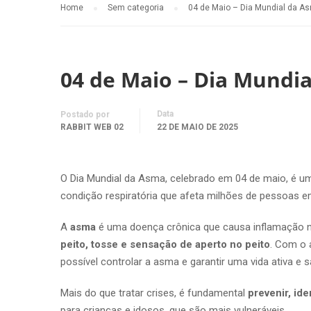
Home
Sem categoria
04 de Maio – Dia Mundial da A
04 de Maio – Dia Mundi
Data
Postado por
RABBIT WEB 02
22 DE MAIO DE 2025
O Dia Mundial da Asma, celebrado em 04 de maio, é u
condição respiratória que afeta milhões de pessoas 
A
asma
é uma doença crônica que causa inflamação n
peito, tosse e sensação de aperto no peito
. Com o
possível controlar a asma e garantir uma vida ativa e s
Mais do que tratar crises, é fundamental
prevenir, id
para crianças e idosos, que são mais vulneráveis.