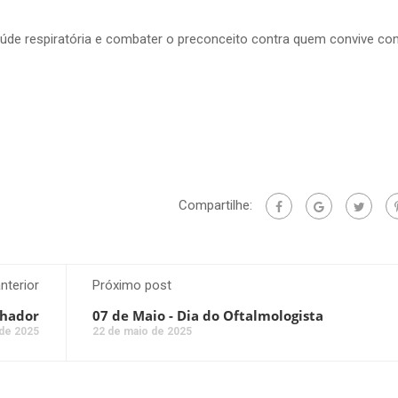
úde respiratória e combater o preconceito contra quem convive co
Compartilhe:
nterior
Próximo post
lhador
07 de Maio - Dia do Oftalmologista
 de 2025
22 de maio de 2025