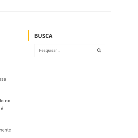
BUSCA
ssa
ado no
 é
lmente